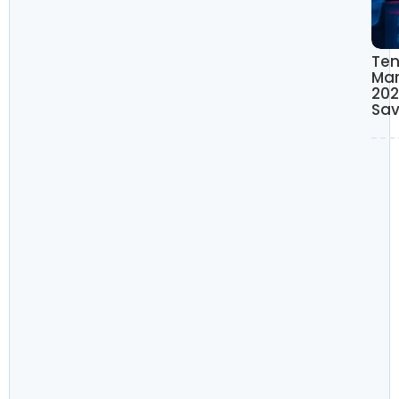
Te
Mar
202
Sav