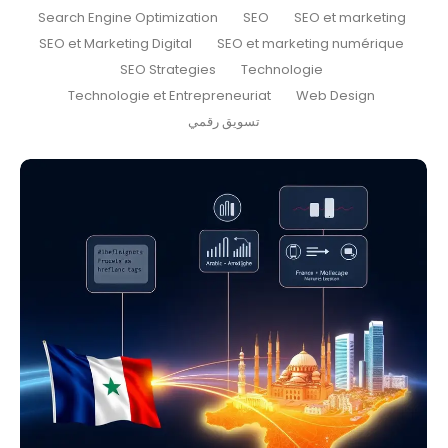
Search Engine Optimization
SEO
SEO et marketing
SEO et Marketing Digital
SEO et marketing numérique
SEO Strategies
Technologie
Technologie et Entrepreneuriat
Web Design
تسويق رقمي