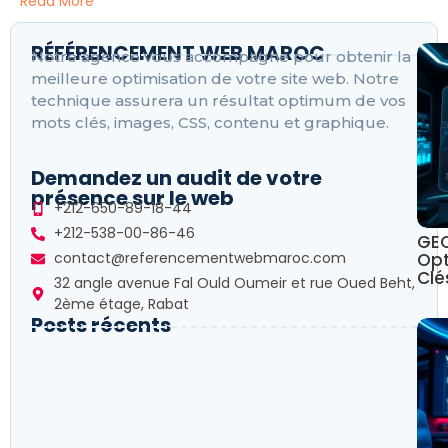
Read More
RÉFÉRENCEMENT WEB MAROC
Notre agence vous accompagne pour obtenir la
meilleure optimisation de votre site web. Notre
technique assurera un résultat optimum de vos
mots clés, images, CSS, contenu et graphique.
Demandez un audit de votre
présence sur le web
+212-650-89-18-44
+212-538-00-86-46
GEO
Opt
contact@referencementwebmaroc.com
Clé
32 angle avenue Fal Ould Oumeir et rue Oued Beht,
2ème étage, Rabat
Posts récents