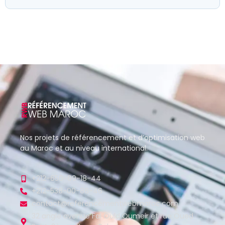
Nos projets de référencement et d’optimisation web
au Maroc et au niveau international.
+212-650-89-18-44
+212-538-00-86-46
contact@referencementwebmaroc.com
32 angle avenue Fal Ould Oumeir et rue Oued