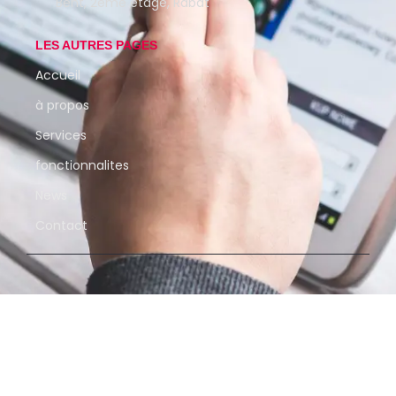
Beht, 2ème étage, Rabat
LES AUTRES PAGES
Accueil
à propos
Services
fonctionnalites
News
Contact