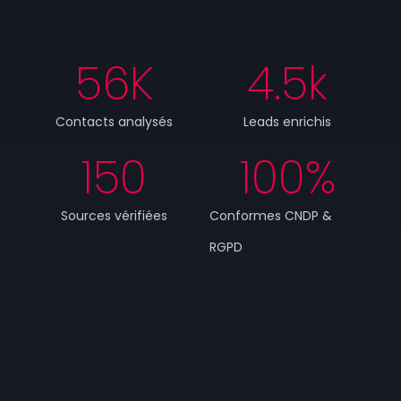
56
K
4.5
k
Contacts analysés
Leads enrichis
150
100
%
Sources vérifiées
Conformes CNDP &
RGPD