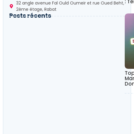
: T
32 angle avenue Fal Ould Oumeir et rue Oued Beht,
2ème étage, Rabat
Posts récents
Top
Mar
Dom