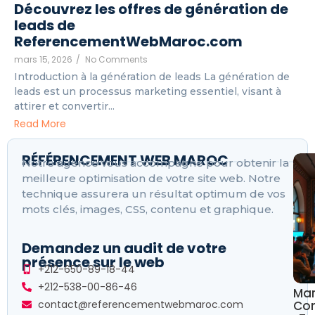
Découvrez les offres de génération de
leads de
ReferencementWebMaroc.com
mars 15, 2026
/
No Comments
Introduction à la génération de leads La génération de
leads est un processus marketing essentiel, visant à
attirer et convertir...
Read More
RÉFÉRENCEMENT WEB MAROC
Notre agence vous accompagne pour obtenir la
meilleure optimisation de votre site web. Notre
technique assurera un résultat optimum de vos
mots clés, images, CSS, contenu et graphique.
Demandez un audit de votre
présence sur le web
+212-650-89-18-44
+212-538-00-86-46
Mar
Con
contact@referencementwebmaroc.com