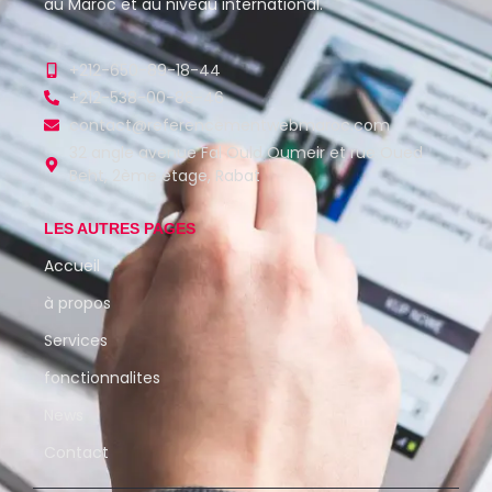
au Maroc et au niveau international.
+212-650-89-18-44
+212-538-00-86-46
contact@referencementwebmaroc.com
32 angle avenue Fal Ould Oumeir et rue Oued
Beht, 2ème étage, Rabat
LES AUTRES PAGES
Accueil
à propos
Services
fonctionnalites
News
Contact