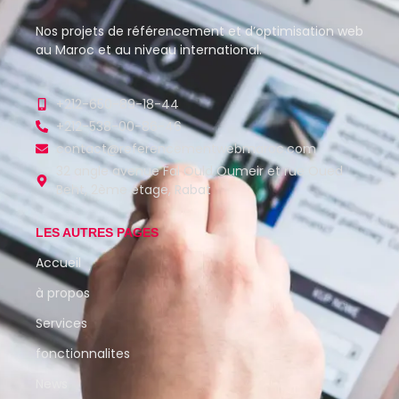
Nos projets de référencement et d’optimisation web
au Maroc et au niveau international.
+212-650-89-18-44
+212-538-00-86-46
contact@referencementwebmaroc.com
32 angle avenue Fal Ould Oumeir et rue Oued
Beht, 2ème étage, Rabat
LES AUTRES PAGES
Accueil
à propos
Services
fonctionnalites
News