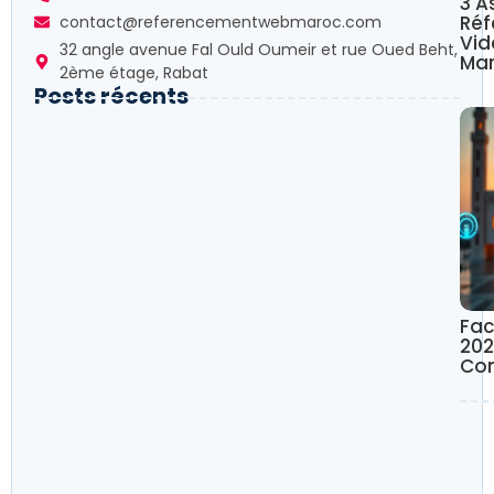
3 A
Ré
contact@referencementwebmaroc.com
Vid
32 angle avenue Fal Ould Oumeir et rue Oued Beht,
Mar
2ème étage, Rabat
Posts récents
Fac
202
Co