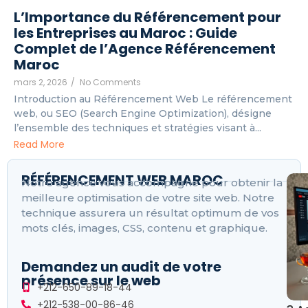
L’Importance du Référencement pour
les Entreprises au Maroc : Guide
Complet de l’Agence Référencement
Maroc
mars 2, 2026
/
No Comments
Introduction au Référencement Web Le référencement
web, ou SEO (Search Engine Optimization), désigne
l’ensemble des techniques et stratégies visant à...
Read More
RÉFÉRENCEMENT WEB MAROC
Notre agence vous accompagne pour obtenir la
meilleure optimisation de votre site web. Notre
technique assurera un résultat optimum de vos
mots clés, images, CSS, contenu et graphique.
Demandez un audit de votre
présence sur le web
+212-650-89-18-44
+212-538-00-86-46