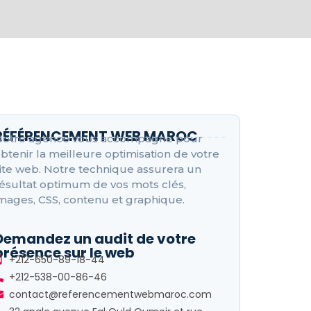
RÉFÉRENCEMENT WEB MAROC
otre agence vous accompagne pour
btenir la meilleure optimisation de votre
ite web. Notre technique assurera un
ésultat optimum de vos mots clés,
mages, CSS, contenu et graphique.
Demandez un audit de votre
présence sur le web
+212-650-89-18-44
+212-538-00-86-46
contact@referencementwebmaroc.com