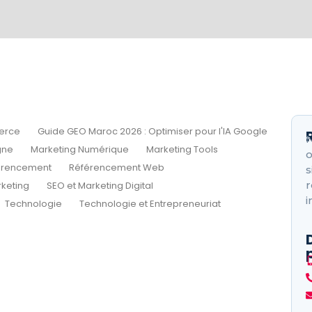
erce
Guide GEO Maroc 2026 : Optimiser pour l'IA Google
N
gne
Marketing Numérique
Marketing Tools
o
érencement
Référencement Web
s
r
keting
SEO et Marketing Digital
i
Technologie
Technologie et Entrepreneuriat