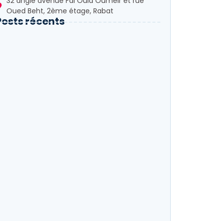
32 angle avenue Fal Ould Oumeir et rue
Oued Beht, 2ème étage, Rabat
Posts récents
isée de la 5G et...
endances Marketing Digital 2026 : Ce Qu’il Faut Savoir
ltimate Guide Du Coût Référencement Web
aroc 2026