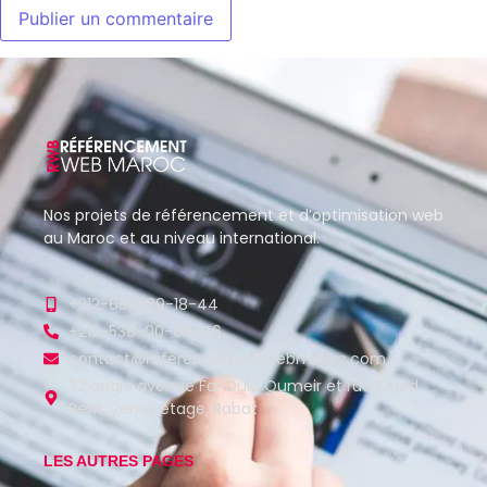
Nos projets de référencement et d’optimisation web
au Maroc et au niveau international.
+212-650-89-18-44
+212-538-00-86-46
contact@referencementwebmaroc.com
32 angle avenue Fal Ould Oumeir et rue Oued
Beht, 2ème étage, Rabat
LES AUTRES PAGES