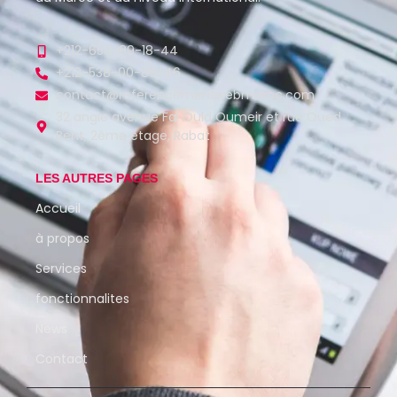
+212-650-89-18-44
+212-538-00-86-46
contact@referencementwebmaroc.com
32 angle avenue Fal Ould Oumeir et rue Oued
Beht, 2ème étage, Rabat
LES AUTRES PAGES
Accueil
à propos
Services
fonctionnalites
News
Contact