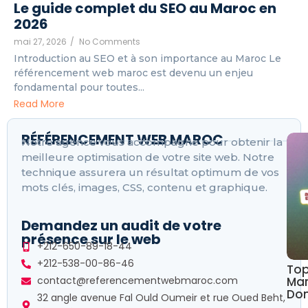
Le guide complet du SEO au Maroc en
2026
mai 27, 2026
/
No Comments
Introduction au SEO et à son importance au Maroc Le
référencement web maroc est devenu un enjeu
fondamental pour toutes...
Read More
RÉFÉRENCEMENT WEB MAROC
Notre agence vous accompagne pour obtenir la
meilleure optimisation de votre site web. Notre
technique assurera un résultat optimum de vos
mots clés, images, CSS, contenu et graphique.
Demandez un audit de votre
présence sur le web
+212-650-89-18-44
+212-538-00-86-46
Top
Mar
contact@referencementwebmaroc.com
Dom
32 angle avenue Fal Ould Oumeir et rue Oued Beht,