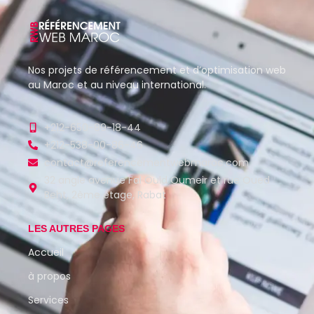
Nos projets de référencement et d’optimisation web
au Maroc et au niveau international.
+212-650-89-18-44
+212-538-00-86-46
contact@referencementwebmaroc.com
32 angle avenue Fal Ould Oumeir et rue Oued
Beht, 2ème étage, Rabat
LES AUTRES PAGES
Accueil
à propos
Services