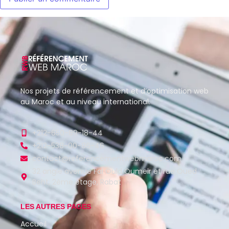
Nos projets de référencement et d’optimisation web
au Maroc et au niveau international.
+212-650-89-18-44
+212-538-00-86-46
contact@referencementwebmaroc.com
32 angle avenue Fal Ould Oumeir et rue Oued
Beht, 2ème étage, Rabat
LES AUTRES PAGES
Accueil